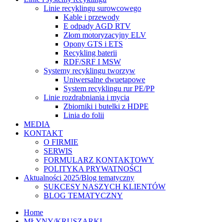
Linie recyklingu surowcowego
Kable i przewody
E odpady AGD RTV
Złom motoryzacyjny ELV
Opony GTS i ETS
Recykling baterii
RDF/SRF I MSW
Systemy recyklingu tworzyw
Uniwersalne dwuetapowe
System recyklingu rur PE/PP
Linie rozdrabniania i mycia
Zbiorniki i butelki z HDPE
Linia do folii
MEDIA
KONTAKT
O FIRMIE
SERWIS
FORMULARZ KONTAKTOWY
POLITYKA PRYWATNOŚCI
Aktualności 2025/Blog tematyczny
SUKCESY NASZYCH KLIENTÓW
BLOG TEMATYCZNY
Home
MŁYNY/KRUSZARKI