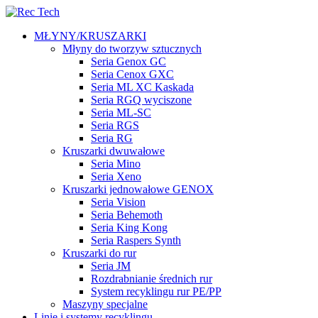
MŁYNY/KRUSZARKI
Młyny do tworzyw sztucznych
Seria Genox GC
Seria Cenox GXC
Seria ML XC Kaskada
Seria RGQ wyciszone
Seria ML-SC
Seria RGS
Seria RG
Kruszarki dwuwałowe
Seria Mino
Seria Xeno
Kruszarki jednowałowe GENOX
Seria Vision
Seria Behemoth
Seria King Kong
Seria Raspers Synth
Kruszarki do rur
Seria JM
Rozdrabnianie średnich rur
System recyklingu rur PE/PP
Maszyny specjalne
Linie i systemy recyklingu